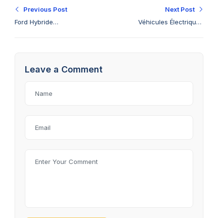
Previous Post
Next Post
Ford Hybride
Véhicules Électriques
Économie Carburant :
Ford à Djibouti : 7
8 Raisons Essentielles
Points Essentiels sur
de Passer à l’Hybride
l’Arrivée et
Leave a Comment
à Djibouti
l’Infrastructure de
Recharge