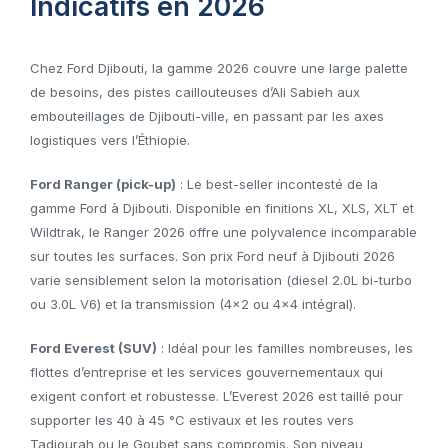
Indicatifs en 2026
Chez Ford Djibouti, la gamme 2026 couvre une large palette
de besoins, des pistes caillouteuses d’Ali Sabieh aux
embouteillages de Djibouti-ville, en passant par les axes
logistiques vers l’Éthiopie.
Ford Ranger (pick-up)
: Le best-seller incontesté de la
gamme Ford à Djibouti. Disponible en finitions XL, XLS, XLT et
Wildtrak, le Ranger 2026 offre une polyvalence incomparable
sur toutes les surfaces. Son prix Ford neuf à Djibouti 2026
varie sensiblement selon la motorisation (diesel 2.0L bi-turbo
ou 3.0L V6) et la transmission (4×2 ou 4×4 intégral).
Ford Everest (SUV)
: Idéal pour les familles nombreuses, les
flottes d’entreprise et les services gouvernementaux qui
exigent confort et robustesse. L’Everest 2026 est taillé pour
supporter les 40 à 45 °C estivaux et les routes vers
Tadjourah ou le Goubet sans compromis. Son niveau