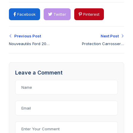
Facebook
Twitter
Pinterest
Previous Post
Next Post
Nouveautés Ford 2026
Protection Carrosserie
: Quels Modèles
Ford de Chaleur : 7
Arrivent à Djibouti ?
Techniques
Essentielles pour
Leave a Comment
Préserver Votre
Véhicule à Djibouti