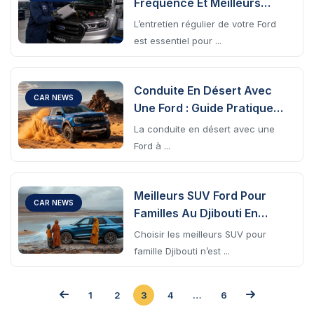
Fréquence Et Meilleurs
Centres À Djibouti
L’entretien régulier de votre Ford
est essentiel pour ...
Conduite En Désert Avec
CAR NEWS
Une Ford : Guide Pratique
Djibouti
La conduite en désert avec une
Ford à ...
Meilleurs SUV Ford Pour
CAR NEWS
Familles Au Djibouti En
2025
Choisir les meilleurs SUV pour
famille Djibouti n’est ...
1
2
3
4
…
6