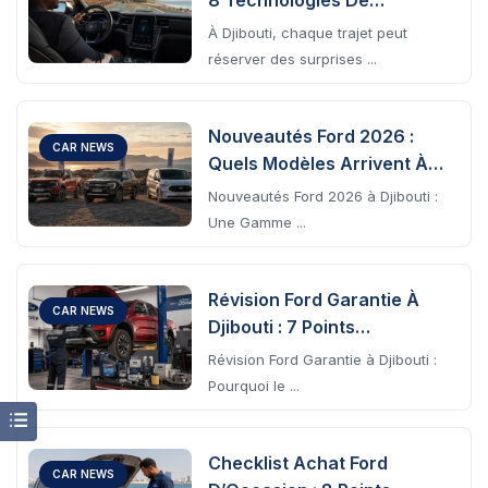
8 Technologies De
Sécurité Essentielles Pour
À Djibouti, chaque trajet peut
Rouler En Toute Confiance
réserver des surprises ...
À Djibouti
Nouveautés Ford 2026 :
CAR NEWS
Quels Modèles Arrivent À
Djibouti ?
Nouveautés Ford 2026 à Djibouti :
Une Gamme ...
Révision Ford Garantie À
CAR NEWS
Djibouti : 7 Points
Essentiels Pour Protéger
Révision Ford Garantie à Djibouti :
Votre Véhicule Chez
Pourquoi le ...
ACRIES
Checklist Achat Ford
CAR NEWS