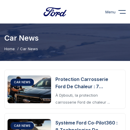
Menu
Car News
Home
Car News
Protection Carrosserie
CAR NEWS
Ford De Chaleur : 7
Techniques Essentielles
À Djibouti, la protection
Pour Préserver Votre
carrosserie Ford de chaleur ...
Véhicule À Djibouti
Système Ford Co-Pilot360 :
CAR NEWS