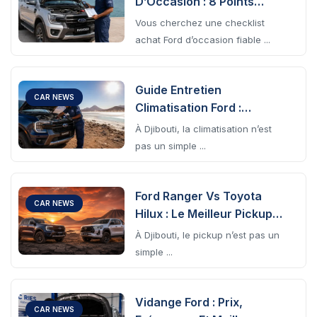
D’Occasion : 8 Points
Essentiels À Vérifier
Vous cherchez une checklist
achat Ford d’occasion fiable ...
Guide Entretien
CAR NEWS
Climatisation Ford :
Conseils Pour Le Climat De
À Djibouti, la climatisation n’est
Djibouti
pas un simple ...
Ford Ranger Vs Toyota
CAR NEWS
Hilux : Le Meilleur Pickup
Pour Djibouti
À Djibouti, le pickup n’est pas un
simple ...
Vidange Ford : Prix,
CAR NEWS